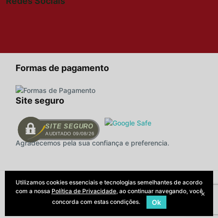
Redes Sociais
Formas de pagamento
Site seguro
SITE SEGURO
AUDITADO 09/08/26
Agradecemos pela sua confiança e preferencia.
Utilizamos cookies essenciais e tecnologias semelhantes de acordo
Todas as regras e promoções são
com a nossa
Política de Privacidade
, ao continuar navegando, você
válidas apenas para produtos vendidos
×
e entregues pelo site. O preço válido
concorda com estas condições.
Ok
será o da finalização da compra.