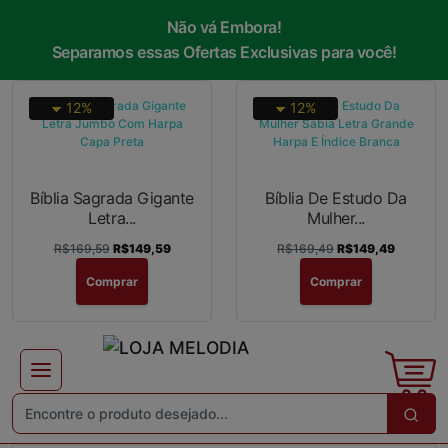
Não vá Embora!
×
Receba ofertas e descontos exclusivos
Separamos essas Ofertas Exclusivas para você!
12%
12%
Não gosto de promoções!
Enviar
Bíblia Sagrada Gigante
Bíblia De Estudo Da
Letra...
Mulher...
R$169,59
R$149,59
R$169,49
R$149,49
Comprar
Comprar